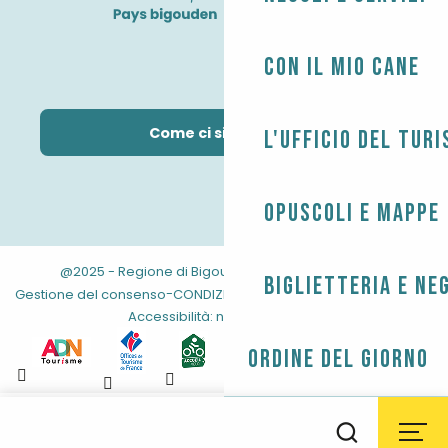
Con il mio cane
Come ci si arriva?
L'Ufficio del Tur
Opuscoli e mappe
@2025 - Regione di Bigouden
-
-
Informazioni legali
Biglietteria e ne
-
-
-
Gestione del consenso
CONDIZIONI GENERALI
Mappa del sito
Accessibilità: non conforme
Ordine del giorno
Aller
au