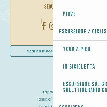
SEGUITECI
Piove
Escursione / Cicli
Tour a piedi
Scarica le nostre brochure
In bicicletta
Escursione sul G
sull'itinerario c
Espace Pro
Tassa di soggiorno
I nostri impegni