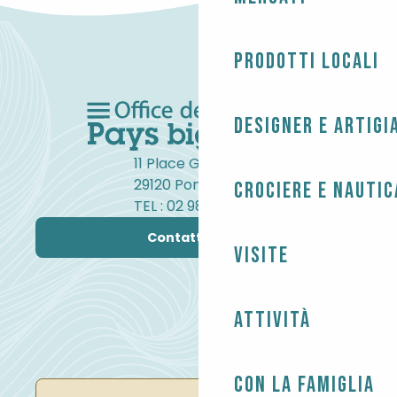
Prodotti locali
Designer e artigi
11 Place Gambetta
29120 Pont-l'Abbé
Crociere e nautic
TEL : 02 98 82 37 99
Contattateci
Visite
Attività
Con la famiglia