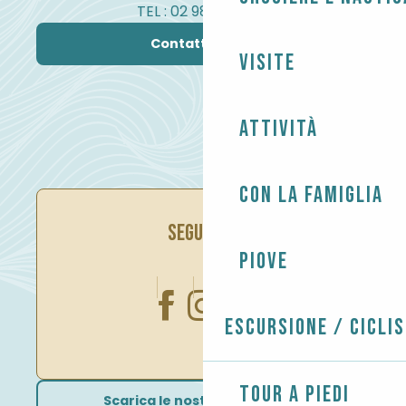
TEL : 02 98 82 37 99
Contattateci
Visite
Attività
Con la famiglia
SEGUITECI
Piove
Escursione / Cicli
Tour a piedi
Scarica le nostre brochure