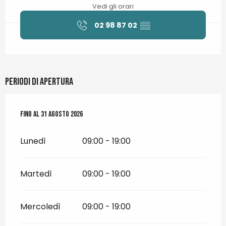
Vedi gli orari
02 98 87 02
▒▒
Periodi di apertura
Dal
Fino al
1 luglio 2026
31 agosto 2026
al
31 agosto 2026
Lunedì
09:00 - 19:00
Martedì
09:00 - 19:00
Mercoledì
09:00 - 19:00