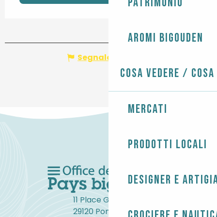
Patrimonio
Aromi Bigouden
Segnala un errore
Cosa vedere / Cosa
Mercati
Prodotti locali
Designer e artigi
11 Place Gambetta
29120 Pont-l'Abbé
Crociere e nautic