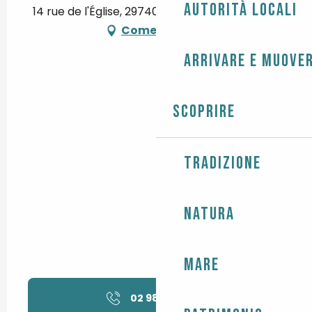
Autorità locali
14 rue de l'Église, 29740 Plobannalec-Lesconil
Come arrivare
Arrivare e muover
Scoprire
Tradizione
Natura
Mare
02 98 87 02
▒▒