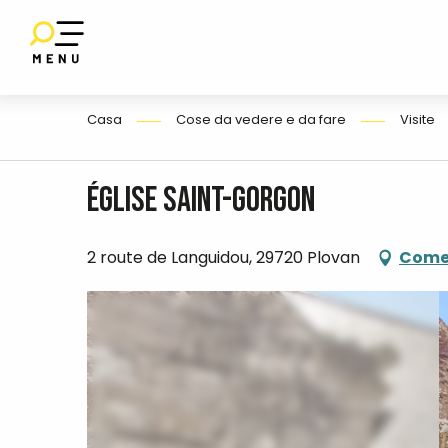
Aller
au
contenu
IO
E
principal
Casa
Cose da vedere e da fare
Visite
Église Saint-Gorgon
2 route de Languidou, 29720 Plovan
Come 