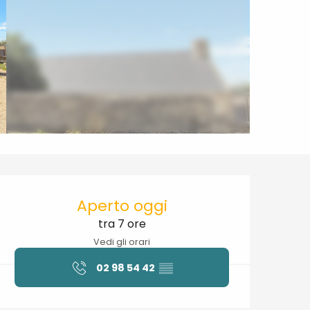
Orari e contatti
Aperto oggi
tra 7 ore
Vedi gli orari
02 98 54 42
▒▒