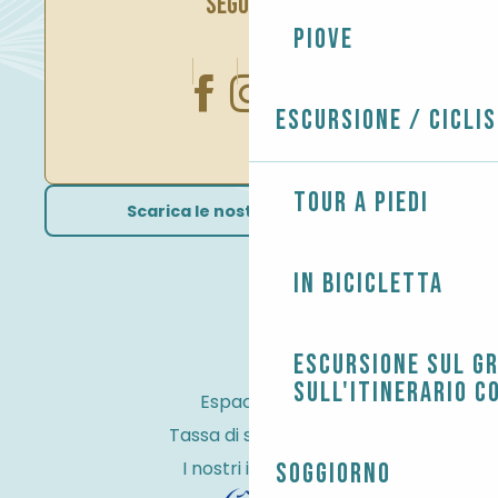
SEGUITECI
Piove
Escursione / Cicli
Tour a piedi
Scarica le nostre brochure
In bicicletta
Escursione sul G
sull'itinerario c
Espace Pro
Tassa di soggiorno
I nostri impegni
Soggiorno