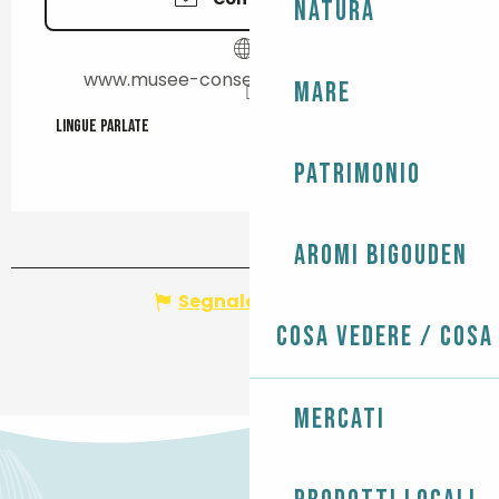
Natura
www.musee-conserverie-loctudy.bzh
Mare
Lingue parlate
Lingue parlate
Patrimonio
Aromi Bigouden
Segnala un errore
Cosa vedere / Cosa
Mercati