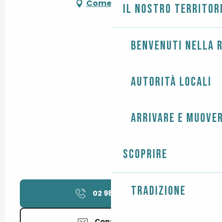
Come arrivare
Il nostro territor
Benvenuti nella r
Autorità locali
Arrivare e muover
Scoprire
Tradizione
02 98 98 83
▒▒
Contattateci