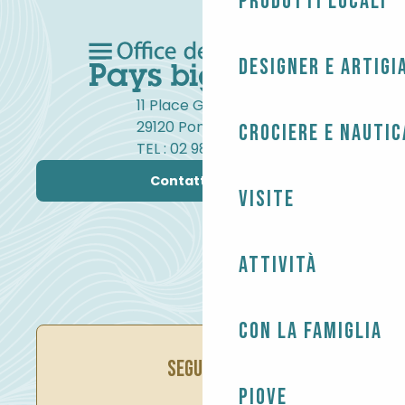
Prodotti locali
Designer e artigi
11 Place Gambetta
29120 Pont-l'Abbé
Crociere e nautic
TEL : 02 98 82 37 99
Contattateci
Visite
Attività
Con la famiglia
SEGUITECI
Piove