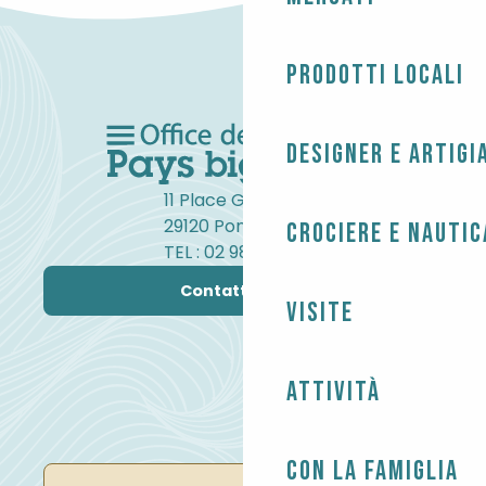
Prodotti locali
Designer e artigi
11 Place Gambetta
29120 Pont-l'Abbé
Crociere e nautic
TEL : 02 98 82 37 99
Contattateci
Visite
Attività
Con la famiglia