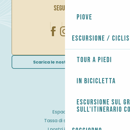
SEGUITECI
Piove
Escursione / Cicli
Tour a piedi
Scarica le nostre brochure
In bicicletta
Escursione sul G
sull'itinerario c
Espace Pro
Tassa di soggiorno
I nostri impegni