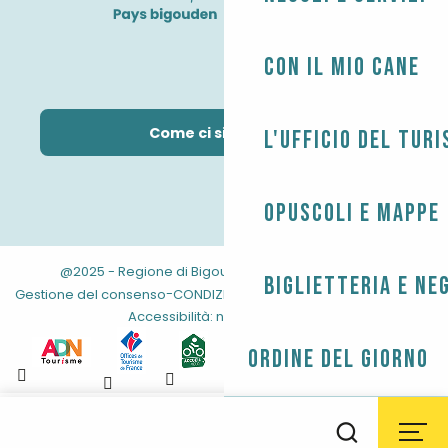
Con il mio cane
Come ci si arriva?
L'Ufficio del Tur
Opuscoli e mappe
@2025 - Regione di Bigouden
-
-
Informazioni legali
Biglietteria e ne
-
-
-
Gestione del consenso
CONDIZIONI GENERALI
Mappa del sito
Accessibilità: non conforme
Ordine del giorno
Aller
au