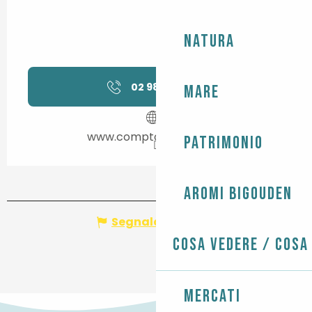
Natura
02 98 87 41
▒▒
Mare
www.comptoirdelamer.fr
Patrimonio
Aromi Bigouden
Segnala un errore
Cosa vedere / Cosa
Mercati