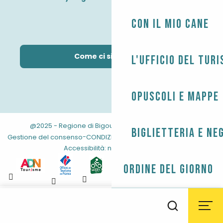
Con il mio cane
Come ci si arriva?
L'Ufficio del Tur
Opuscoli e mappe
@2025 - Regione di Bigouden
-
-
Informazioni legali
Biglietteria e ne
-
-
-
Gestione del consenso
CONDIZIONI GENERALI
Mappa del sito
Accessibilità: non conforme
Ordine del giorno
Aller
au
Il tempo
Maree
Webcam
Ricerca
contenu