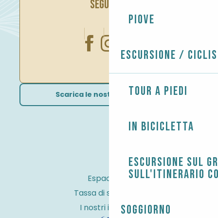
SEGUITECI
Piove
Escursione / Cicli
Tour a piedi
Scarica le nostre brochure
In bicicletta
Escursione sul G
sull'itinerario c
Espace Pro
Tassa di soggiorno
I nostri impegni
Soggiorno