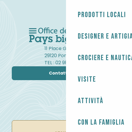
Prodotti locali
Designer e artigi
11 Place Gambetta
29120 Pont-l'Abbé
Crociere e nautic
TEL : 02 98 82 37 99
Contattateci
Visite
Attività
Con la famiglia