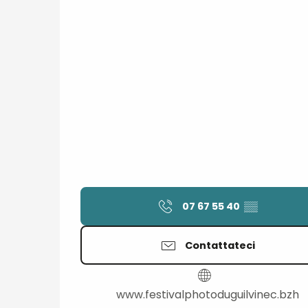
07 67 55 40
▒▒
Contattateci
www.festivalphotoduguilvinec.bzh