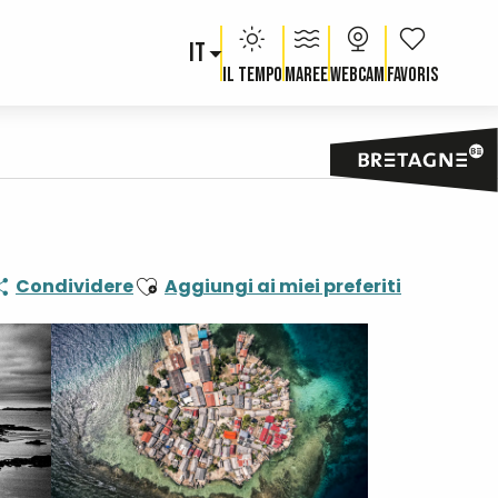
IT
Voir les fav
Il tempo
Maree
Webcam
Ajouter aux favoris
Condividere
Aggiungi ai miei preferiti