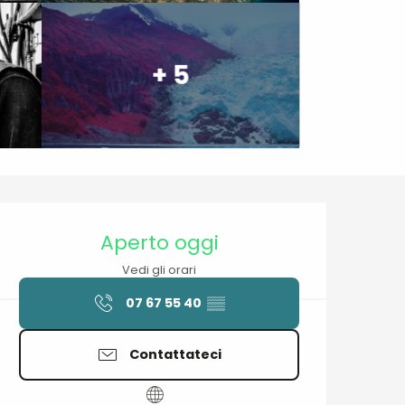
+ 5
Orari e contatti
Aperto oggi
Vedi gli orari
07 67 55 40
▒▒
Contattateci