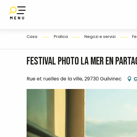
Aller
au
contenu
IO
E
principal
Casa
Pratica
Negozi e servizi
Fe
Festival Photo La mer en partag
Rue et ruelles de la ville, 29730 Guilvinec
C