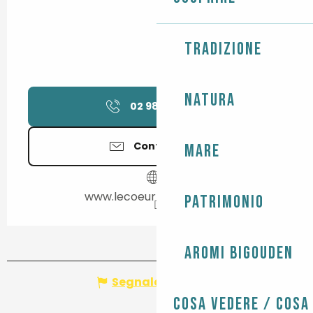
Tradizione
Natura
02 98 54 40
▒▒
Contattateci
Mare
www.lecoeur-busetcars.fr
Patrimonio
Aromi Bigouden
Segnala un errore
Cosa vedere / Cosa