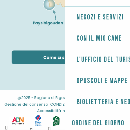
Negozi e servizi
Con il mio cane
Come ci si arriva?
L'Ufficio del Tur
Opuscoli e mappe
@2025 - Regione di Bigouden
-
-
Informazioni legali
Biglietteria e ne
-
-
-
Gestione del consenso
CONDIZIONI GENERALI
Mappa del sito
Accessibilità: non conforme
Ordine del giorno