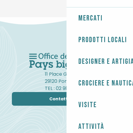
Mercati
Prodotti locali
Designer e artigi
11 Place Gambetta
29120 Pont-l'Abbé
Crociere e nautic
TEL : 02 98 82 37 99
Contattateci
Visite
Attività