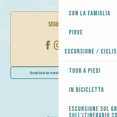
Con la famiglia
SEGUITECI
Piove
Escursione / Cicli
Tour a piedi
Scarica le nostre brochure
In bicicletta
Escursione sul G
sull'itinerario c