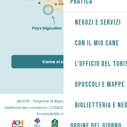
Pratica
Negozi e servizi
Con il mio cane
Come ci si arriva?
L'Ufficio del Tur
Opuscoli e mappe
@2025 - Regione di Bigouden
-
-
Informazioni legali
Biglietteria e ne
-
-
-
Gestione del consenso
CONDIZIONI GENERALI
Mappa del sito
Accessibilità: non conforme
Ordine del giorno