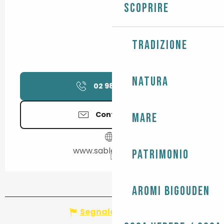
Scoprire
Tradizione
Natura
02 98 87 20
▒▒
Contattateci
Mare
www.sableetmica.fr
Patrimonio
Aromi Bigouden
Segnala un errore