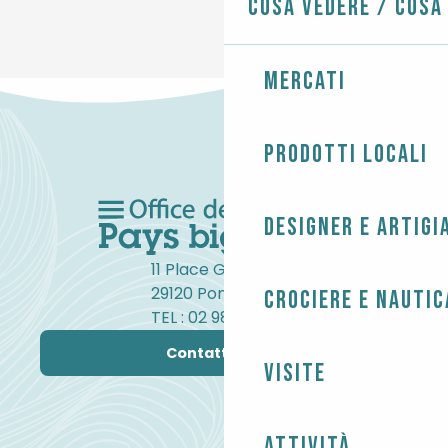
Cosa vedere / Cosa
Mercati
Prodotti locali
Designer e artigi
11 Place Gambetta
29120 Pont-l'Abbé
Crociere e nautic
TEL : 02 98 82 37 99
Contattateci
Visite
Attività