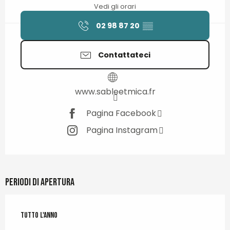
Vedi gli orari
02 98 87 20
▒▒
Contattateci
www.sableetmica.fr
Pagina Facebook
Pagina Instagram
Periodi di apertura
Tutto l'anno
Tutto l'anno