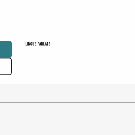
Lingue parlate
Lingue parlate