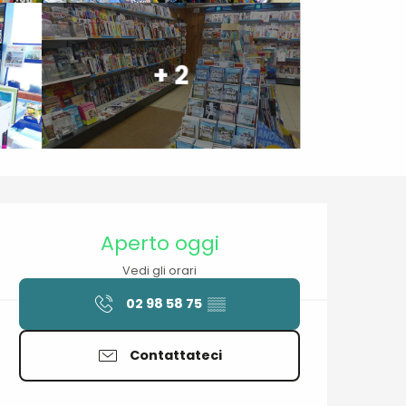
+ 2
Orari e contatti
Aperto oggi
Vedi gli orari
02 98 58 75
▒▒
Contattateci