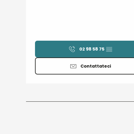
02 98 58 75
▒▒
Contattateci