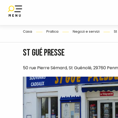
Aller
au
contenu
IO
E
principal
Casa
Pratica
Negozi e servizi
St
St Gué Presse
50 rue Pierre Sémard, St Guénolé, 29760 Pen