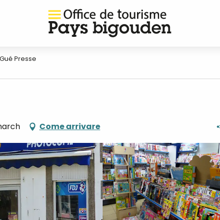
 Gué Presse
march
Come arrivare