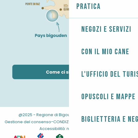
Pratica
Negozi e servizi
Con il mio cane
Come ci si arriva?
L'Ufficio del Tur
Opuscoli e mappe
@2025 - Regione di Bigouden
-
-
Informazioni legali
Biglietteria e ne
-
-
-
Gestione del consenso
CONDIZIONI GENERALI
Mappa del sito
Accessibilità: non conforme