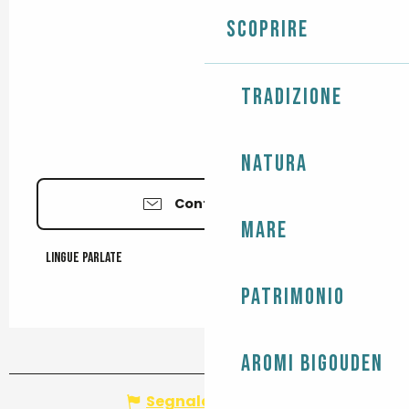
Scoprire
Tradizione
Natura
Contattateci
Mare
Lingue parlate
Lingue parlate
Patrimonio
Aromi Bigouden
Segnala un errore