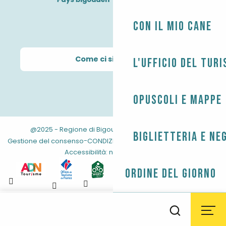
Con il mio cane
Come ci si arriva?
L'Ufficio del Tur
Opuscoli e mappe
@2025 - Regione di Bigouden
-
-
Informazioni legali
Biglietteria e ne
-
-
-
Gestione del consenso
CONDIZIONI GENERALI
Mappa del sito
Accessibilità: non conforme
Ordine del giorno
Aller
au
Il tempo
Maree
Webcam
Ricerca
contenu