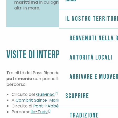
marittima
in cui ogni marinaio veglia sugli
altri in mare.
Il nostro territor
Benvenuti nella r
VISITE DI INTERPRETAZIONE
Autorità locali
Tre città del Pays Bigouden hanno un
sentiero del
Arrivare e muover
patrimonio
con pannelli interpretativi lungo il
percorso:
Circuito del
Guilvinec
Scoprire
A
Combrit Sainte-Marine
Circuito di
Pont-l’Abbé
Percorso
Île-Tudy
Tradizione