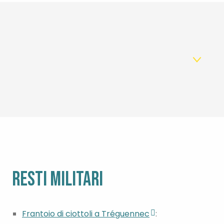
1
Resti militari
2
Casa Pierre-Jakez Hélias
3
Kerné
4
Occhi di Iroise
5
Visite di interpretazione
RESTI MILITARI
Frantoio di ciottoli a Tréguennec
: