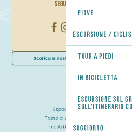
SEGUITECI
Piove
Escursione / Cicli
Tour a piedi
Scarica le nostre brochure
In bicicletta
Escursione sul G
sull'itinerario c
Espace Pro
Tassa di soggiorno
I nostri impegni
Soggiorno