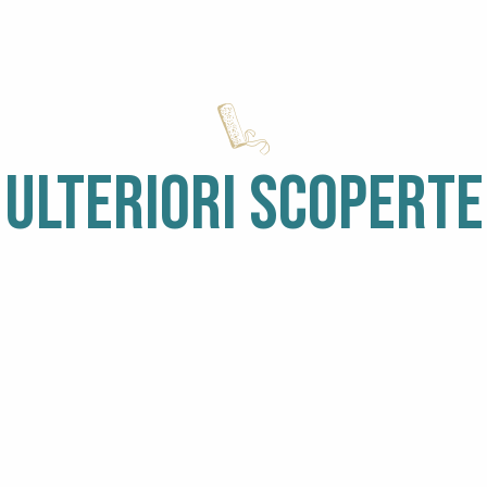
nt
ULTERIORI SCOPERTE
 Kayak
E
GUIDATE
PIOVE
CO