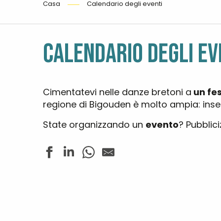
Casa
Calendario degli eventi
CALENDARIO DEGLI EV
Cimentatevi nelle danze bretoni a
un fe
regione di Bigouden è molto ampia: inseri
State organizzando un
evento
? Pubblici
Fête du Sport - Tournoi de football -15 ans
Penmarc'h Tennis Open
Jazz In Loc - Master class pour enfants
Dédicace - Nathan Lemonnier - Piéride