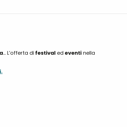
a
… L’offerta di
festival
ed
eventi
nella
.