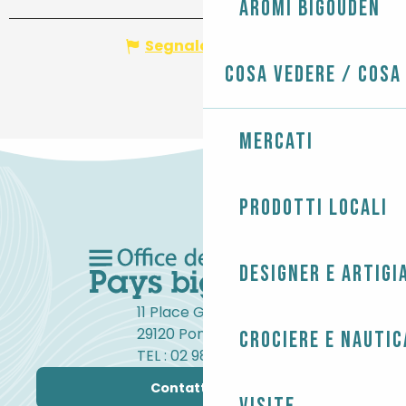
Aromi Bigouden
Segnala un errore
Cosa vedere / Cosa
Mercati
Prodotti locali
Designer e artigi
11 Place Gambetta
29120 Pont-l'Abbé
Crociere e nautic
TEL : 02 98 82 37 99
Contattateci