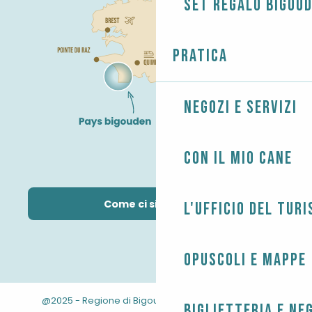
Set regalo Bigou
Pratica
Negozi e servizi
Con il mio cane
Come ci si arriva?
L'Ufficio del Tur
Opuscoli e mappe
@2025 - Regione di Bigouden
-
-
Informazioni legali
Biglietteria e ne