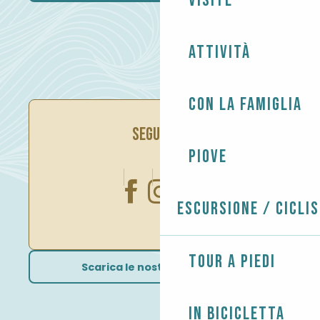
Visite
Attività
Con la famiglia
SEGUITECI
Piove
Escursione / Cicli
Tour a piedi
Scarica le nostre brochure
In bicicletta