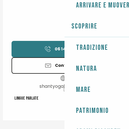
Arrivare e muover
Scoprire
Tradizione
06 14 17 60
▒▒
Contattateci
Natura
shantyogabretagne.fr
Mare
Lingue parlate
Lingue parlate
Patrimonio