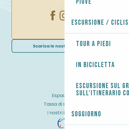
Piove
Escursione / Cicli
Tour a piedi
Scarica le nostre brochure
In bicicletta
Escursione sul G
sull'itinerario c
Espace Pro
Tassa di soggiorno
I nostri impegni
Soggiorno