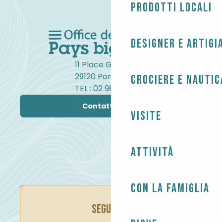
Prodotti locali
Designer e artigi
11 Place Gambetta
29120 Pont-l'Abbé
Crociere e nautic
TEL : 02 98 82 37 99
Contattateci
Visite
Attività
Con la famiglia
SEGUITECI