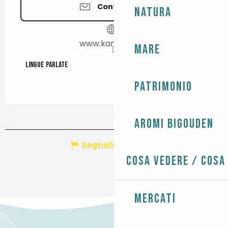
Contattateci
Natura
www.kanarmor.fr
Mare
Lingue parlate
Lingue parlate
Patrimonio
Aromi Bigouden
Segnala un errore
Cosa vedere / Cosa
Mercati