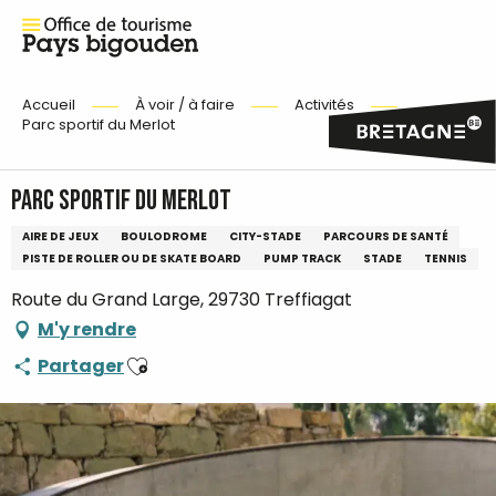
Accueil
À voir / à faire
Activités
Parc sportif du Merlot
Parc sportif du Merlot
AIRE DE JEUX
BOULODROME
CITY-STADE
PARCOURS DE SANTÉ
PISTE DE ROLLER OU DE SKATE BOARD
PUMP TRACK
STADE
TENNIS
Route du Grand Large, 29730 Treffiagat
M'y rendre
Ajouter aux favoris
Partager