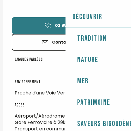
Découvrir
02 98 58 14
▒▒
Tradition
Contactez-nous
Nature
Langues parlées
Langues parlées
Mer
Environnement
Environnement
Proche d'une Voie Verte
Patrimoine
Accès
Accès
Aéroport/Aérodrome à 105km
Gare Ferroviaire à 29km
Saveurs bigoudèn
Transport en commun à 800m