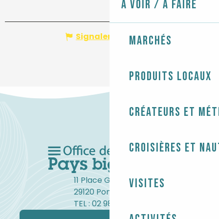
À voir / À faire
Signaler une erreur
Marchés
Produits locaux
Créateurs et mét
Croisières et na
11 Place Gambetta
Visites
29120 Pont-l'Abbé
TEL : 02 98 82 37 99