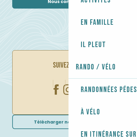
Activités
Nous contacter
En famille
Il pleut
SUIVEZ-NOUS
Rando / Vélo
Randonnées péde
À vélo
Télécharger nos brochures
En itinérance sur