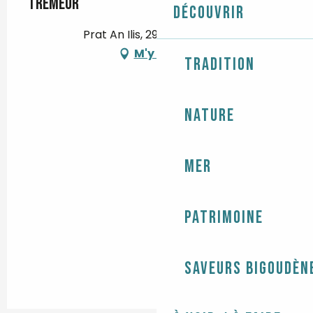
Trémeur
Découvrir
Prat An Ilis, 29730 Guilvinec
M'y rendre
Tradition
Nature
Mer
Patrimoine
Saveurs bigoudèn