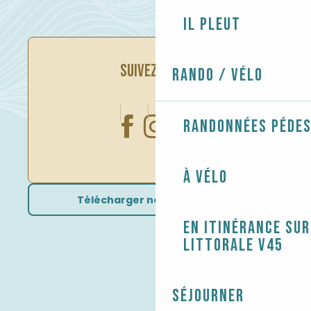
Il pleut
SUIVEZ-NOUS
Rando / Vélo
Randonnées péde
À vélo
Télécharger nos brochures
En itinérance sur
littorale V45
Séjourner