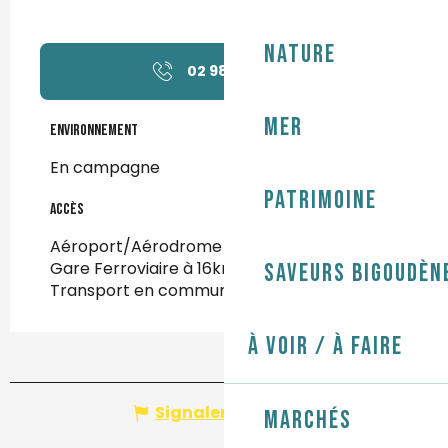
Nature
02 98 54 55
▒▒
Mer
Environnement
Environnement
En campagne
Patrimoine
Accès
Accès
Aéroport/Aérodrome à 84km
Gare Ferroviaire à 16km
Saveurs bigoudèn
Transport en commun à 3km
À voir / À faire
Signaler une erreur
Marchés