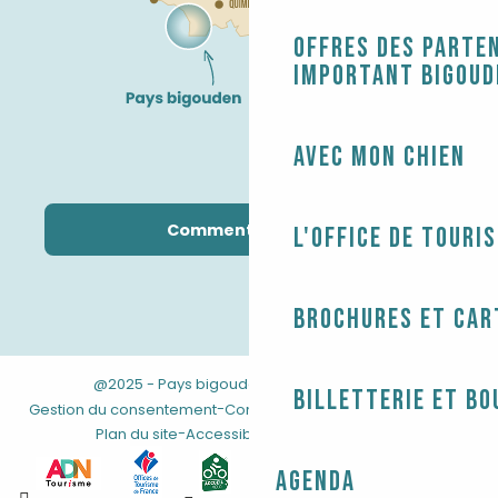
Offres des parten
Important Bigoud
Avec mon chien
Comment venir ?
L'Office de touri
Brochures et car
@2025 - Pays bigouden
-
-
Mentions légales
Billetterie et bo
-
-
Gestion du consentement
Conditions générales de vente
-
Plan du site
Accessibilité : non conforme
Agenda