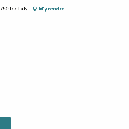
9750 Loctudy
M'y rendre