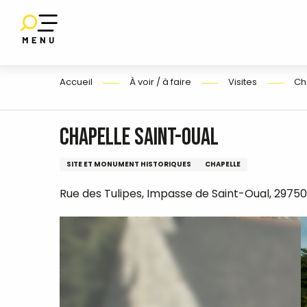
Aller
au
contenu
E
principal
Accueil
À voir / à faire
Visites
Ch
Chapelle Saint-Oual
SITE ET MONUMENT HISTORIQUES
CHAPELLE
Rue des Tulipes, Impasse de Saint-Oual, 2975