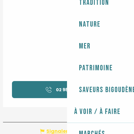
Tradition
Nature
Mer
Patrimoine
Saveurs bigoudèn
02 98 87 02
▒▒
À voir / À faire
Signaler une erreur
Marchés