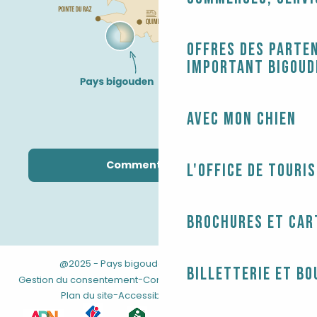
Offres des parten
Important Bigoud
Avec mon chien
Comment venir ?
L'Office de touri
Brochures et car
@2025 - Pays bigouden
-
-
Mentions légales
Billetterie et bo
-
-
Gestion du consentement
Conditions générales de vente
-
Plan du site
Accessibilité : non conforme