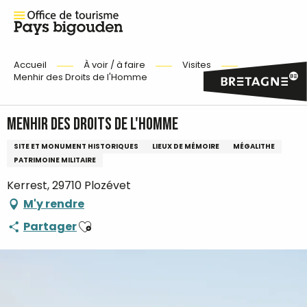
Accueil
À voir / à faire
Visites
Menhir des Droits de l'Homme
Menhir des Droits de l'Homme
SITE ET MONUMENT HISTORIQUES
LIEUX DE MÉMOIRE
MÉGALITHE
PATRIMOINE MILITAIRE
Kerrest, 29710 Plozévet
M'y rendre
Ajouter aux favoris
Partager