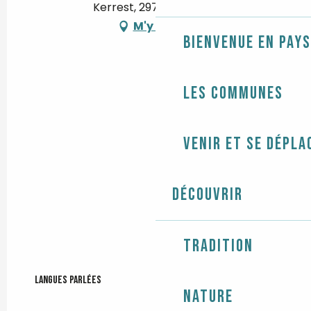
Kerrest, 29710 Plozévet
M'y rendre
Bienvenue en Pays
Les communes
Venir et se dépla
Découvrir
Tradition
Langues parlées
Langues parlées
Nature