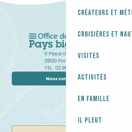
Créateurs et mét
Croisières et na
11 Place Gambetta
Visites
29120 Pont-l'Abbé
TEL : 02 98 82 37 99
Activités
Nous contacter
En famille
Il pleut