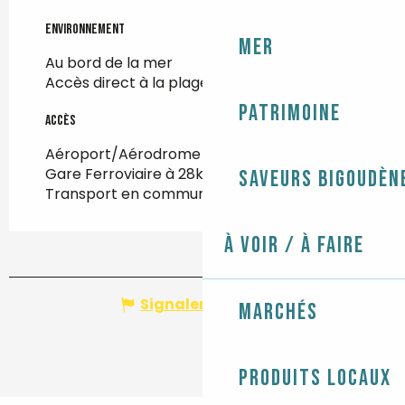
Environnement
Environnement
Mer
Au bord de la mer
Accès direct à la plage
Patrimoine
Accès
Accès
Aéroport/Aérodrome à 95km
Gare Ferroviaire à 28km
Saveurs bigoudèn
Transport en commun à 3km
À voir / À faire
Signaler une erreur
Marchés
Produits locaux