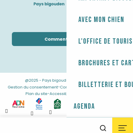
Avec mon chien
Comment venir ?
L'Office de touri
Brochures et car
@2025 - Pays bigouden
-
-
Mentions légales
Billetterie et bo
-
-
Gestion du consentement
Conditions générales de vente
-
Plan du site
Accessibilité : non conforme
Agenda
Aller
au