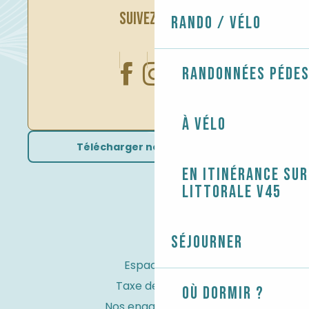
SUIVEZ-NOUS
Rando / Vélo
Randonnées péde
À vélo
Télécharger nos brochures
En itinérance sur
littorale V45
Séjourner
Espace Pro
Taxe de séjour
Où dormir ?
Nos engagements