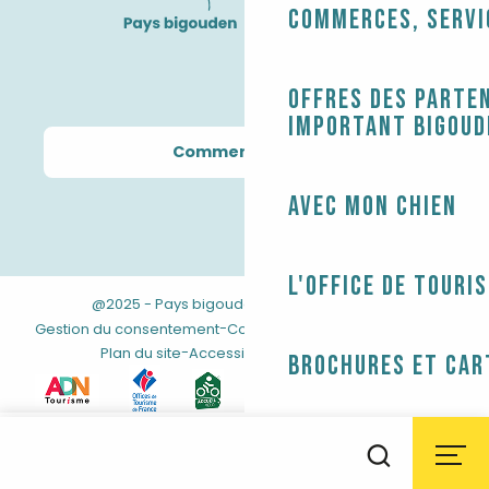
Commerces, servi
Offres des parten
Important Bigoud
Comment venir ?
Avec mon chien
L'Office de touri
@2025 - Pays bigouden
-
-
Mentions légales
-
-
Gestion du consentement
Conditions générales de vente
-
Plan du site
Accessibilité : non conforme
Brochures et car
Aller
Billetterie et bo
au
Météo
Marées
Webcams
Accessibilité
Recherche
contenu