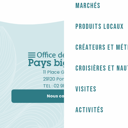
VISITES D’ENTREPRISES
Marchés
Produits locaux
Créateurs et mét
Croisières et na
11 Place Gambetta
29120 Pont-l'Abbé
TEL : 02 98 82 37 99
Visites
Nous contacter
Activités