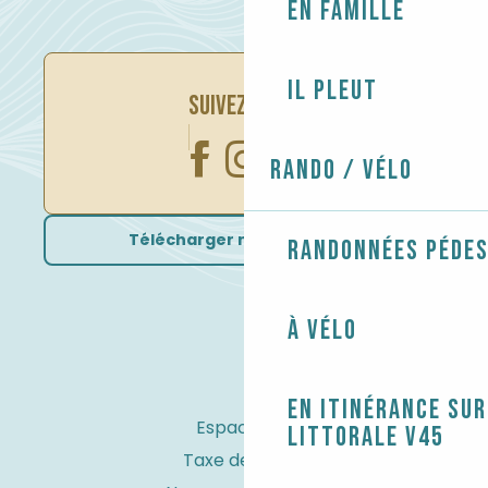
En famille
Il pleut
SUIVEZ-NOUS
Rando / Vélo
Télécharger nos brochures
Randonnées péde
À vélo
En itinérance sur
Espace Pro
littorale V45
Taxe de séjour