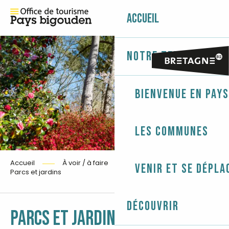
Accueil
Notre territoire
Bienvenue en Pays
Les communes
Accueil
À voir / à faire
Visites
Venir et se dépla
Parcs et jardins
Découvrir
Ajouter aux fav
PARCS ET JARDINS