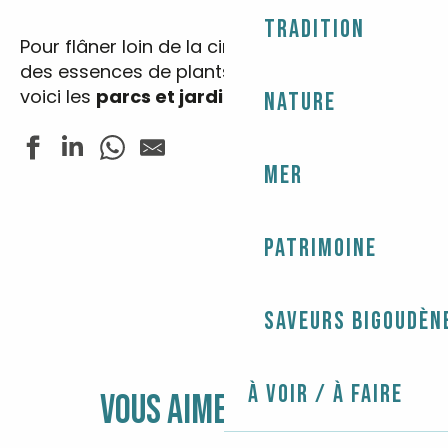
Tradition
Pour flâner loin de la circulation, découvrir
des essences de plants locaux et exotiques,
voici les
parcs et jardins
de notre territoire.
Nature
Mer
Domaines et Musées Départementaux du Finistère
Manoir et parc de Kerazan - Fermé temporairement
Patrimoine
Parc botanique de Cornouaille et Musée des Minéraux
Saveurs bigoudèn
À voir / À faire
VOUS AIMEREZ AUSSI