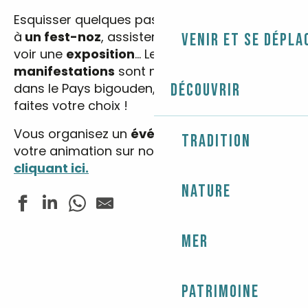
Esquisser quelques pas de danses bretonnes
à
un fest-noz
, assister à un
spectacle
ou
Venir et se dépla
voir une
exposition
… Les
fêtes
et
manifestations
sont nombreuses et variées
dans le Pays bigouden, entrez vos dates et
Découvrir
faites votre choix !
Vous organisez un
événement
? Annoncez
Tradition
votre animation sur notre site web
en
cliquant ici.
Nature
Mer
Fête du Sport
Les Estivales de Tunvezh - Musique classique
Fête du Sport - Natathlon
Pardon de Saint-Budoc
Patrimoine
Fête paysanne