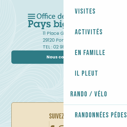
Visites
Activités
11 Place Gambetta
29120 Pont-l'Abbé
TEL : 02 98 82 37 99
En famille
Nous contacter
Il pleut
Rando / Vélo
Randonnées péde
SUIVEZ-NOUS