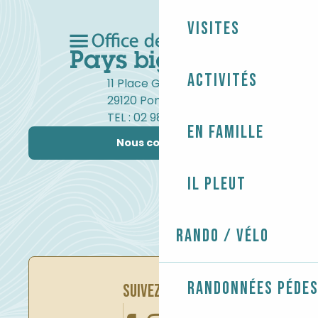
Visites
Activités
11 Place Gambetta
29120 Pont-l'Abbé
TEL : 02 98 82 37 99
En famille
Nous contacter
Il pleut
Rando / Vélo
Randonnées péde
SUIVEZ-NOUS