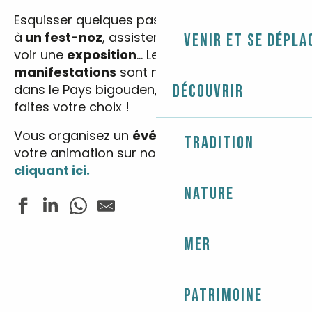
Esquisser quelques pas de danses bretonnes
à
un fest-noz
, assister à un
spectacle
ou
Venir et se dépla
voir une
exposition
… Les
fêtes
et
manifestations
sont nombreuses et variées
dans le Pays bigouden, entrez vos dates et
Découvrir
faites votre choix !
Vous organisez un
événement
? Annoncez
Tradition
votre animation sur notre site web
en
cliquant ici.
Nature
Mer
Yachting - Grandes Régates de l'Île-Tudy-Loctudy - R
Dédicace de Dylan Heskin
Yachting - Grandes Régates de l'Île-Tudy-Loctudy - R
Pardon de St Demet
Patrimoine
Concert - Blue Moon