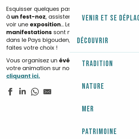
Esquisser quelques pas de danses bretonnes
à
un fest-noz
, assister à un
spectacle
ou
Venir et se dépla
voir une
exposition
… Les
fêtes
et
manifestations
sont nombreuses et variées
dans le Pays bigouden, entrez vos dates et
Découvrir
faites votre choix !
Vous organisez un
événement
? Annoncez
Tradition
votre animation sur notre site web
en
cliquant ici.
Nature
Mer
Balade contée - Le patrimoine de Sainte-Marine
Cirque Zavatta
Les Estivales de Tunvezh - Musique classique
Les rendez-vous nature - Balade chantée dans les boi
Patrimoine
Fête de la pétanque