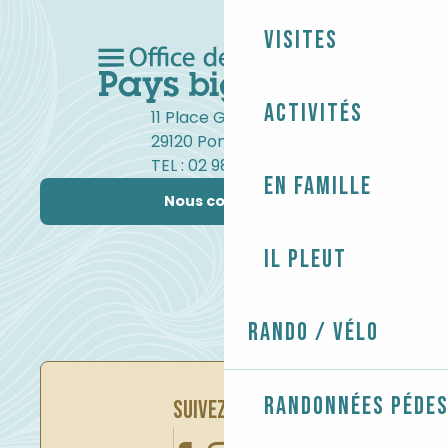
Visites
Activités
11 Place Gambetta
29120 Pont-l'Abbé
TEL : 02 98 82 37 99
En famille
Nous contacter
Il pleut
Rando / Vélo
Randonnées péde
SUIVEZ-NOUS