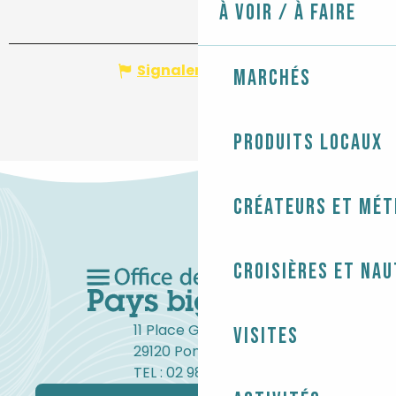
À voir / À faire
Signaler une erreur
Marchés
Produits locaux
Créateurs et mét
Croisières et na
11 Place Gambetta
Visites
29120 Pont-l'Abbé
TEL : 02 98 82 37 99