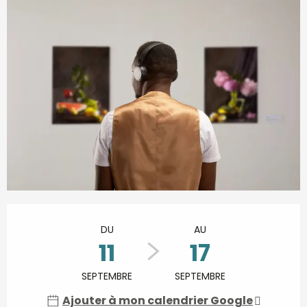
Ouverture et coordonnées
DU
AU
11
17
SEPTEMBRE
SEPTEMBRE
Ajouter à mon calendrier Google