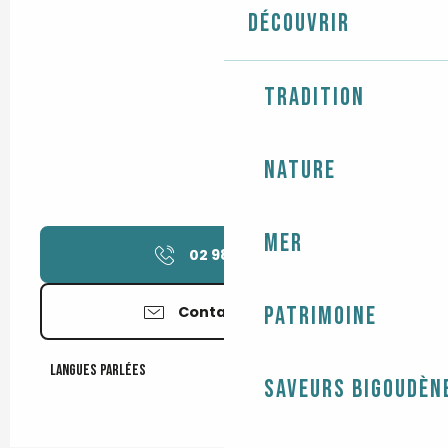
Découvrir
Tradition
Nature
Mer
02 98 51 94
▒▒
Patrimoine
Contactez-nous
Langues parlées
Langues parlées
Saveurs bigoudèn