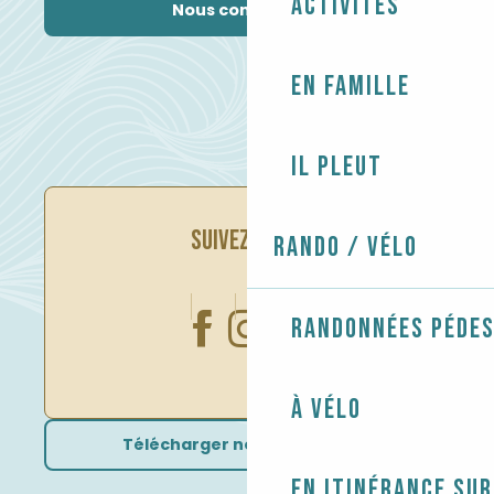
Activités
Nous contacter
En famille
Il pleut
SUIVEZ-NOUS
Rando / Vélo
Randonnées péde
À vélo
Télécharger nos brochures
En itinérance sur