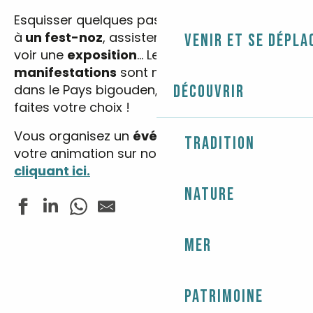
Esquisser quelques pas de danses bretonnes
à
un fest-noz
, assister à un
spectacle
ou
Venir et se dépla
voir une
exposition
… Les
fêtes
et
manifestations
sont nombreuses et variées
dans le Pays bigouden, entrez vos dates et
Découvrir
faites votre choix !
Vous organisez un
événement
? Annoncez
Tradition
votre animation sur notre site web
en
cliquant ici.
Nature
Mer
Fête de la crêpe
Concert - Jazz In Loc
Les rendez-vous nature - La rivière de Pont-l'Abbé en
Tennis de table - Tournoi de l'été
Patrimoine
Exposition de peintures "Liviou Ar Vro"