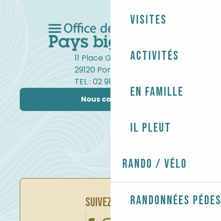
Visites
Activités
11 Place Gambetta
29120 Pont-l'Abbé
TEL : 02 98 82 37 99
En famille
Nous contacter
Il pleut
Rando / Vélo
Randonnées péde
SUIVEZ-NOUS