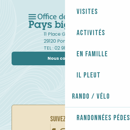
Visites
Activités
11 Place Gambetta
29120 Pont-l'Abbé
TEL : 02 98 82 37 99
En famille
Nous contacter
Il pleut
Rando / Vélo
Randonnées péde
SUIVEZ-NOUS