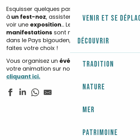
Esquisser quelques pas de danses bretonnes
à
un fest-noz
, assister à un
spectacle
ou
Venir et se dépla
voir une
exposition
… Les
fêtes
et
manifestations
sont nombreuses et variées
dans le Pays bigouden, entrez vos dates et
Découvrir
faites votre choix !
Vous organisez un
événement
? Annoncez
Tradition
votre animation sur notre site web
en
cliquant ici.
Nature
Mer
Fête du Sport
Les Estivales de Tunvezh - Musique classique
Fête du Sport - Natathlon
Pardon de Saint-Budoc
Patrimoine
Fête paysanne