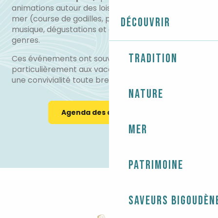
animations autour des loisirs en rapport avec la
mer (course de godilles, petits tours en mer), avec
Découvrir
musique, dégustations et démonstrations en tous
genres.
Tradition
Ces événements ont souvent lieu l’été et plaisent
particulièrement aux vacanciers qui y trouvent
une convivialité toute bretonne.
Nature
Agenda des animations
Mer
Patrimoine
Saveurs bigoudèn