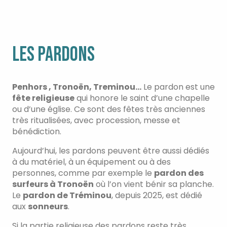
rester observer les pas de l’extérieur, ce sera
plus facile qu’une fois dedans.
Si la danse demande une coordination entre
les bras et les pieds, concentrez-vous d’abord
sur ces derniers, vos voisins feront le reste ! Et,
LES PARDONS
dernier petit conseil d’ami : évitez de porter de
grosses bagues à l’annulaire sous peine de
réduire le petit doigt d’à côté en compote…
Penhors , Tronoën, Treminou…
Le pardon est une
fête religieuse
qui honore le saint d’une chapelle
ou d’une église. Ce sont des fêtes très anciennes
très ritualisées, avec procession, messe et
bénédiction.
Aujourd’hui, les pardons peuvent être aussi dédiés
à du matériel, à un équipement ou à des
personnes, comme par exemple le
pardon des
surfeurs à Tronoën
où l’on vient bénir sa planche.
Le
pardon de Tréminou
, depuis 2025, est dédié
aux
sonneurs
.
Si la partie religieuse des pardons reste très