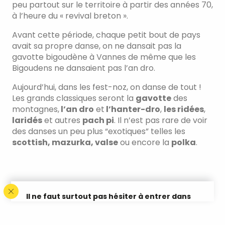
peu partout sur le territoire à partir des années 70,
à l’heure du « revival breton ».
Avant cette période, chaque petit bout de pays
avait sa propre danse, on ne dansait pas la
gavotte bigoudène à Vannes de même que les
Bigoudens ne dansaient pas l’an dro.
Aujourd’hui, dans les fest-noz, on danse de tout !
Les grands classiques seront la
gavotte
des
montagnes,
l’an dro
et
l’hanter-dro
,
les ridées
,
laridés
et autres
pach pi
. Il n’est pas rare de voir
des danses un peu plus “exotiques” telles les
scottish, mazurka, valse
ou encore la
polka
.
Il ne faut surtout pas hésiter à entrer dans
la ronde, c’est en faisant qu’on apprend !
Toutefois, avant de vous lancer, vous pouvez