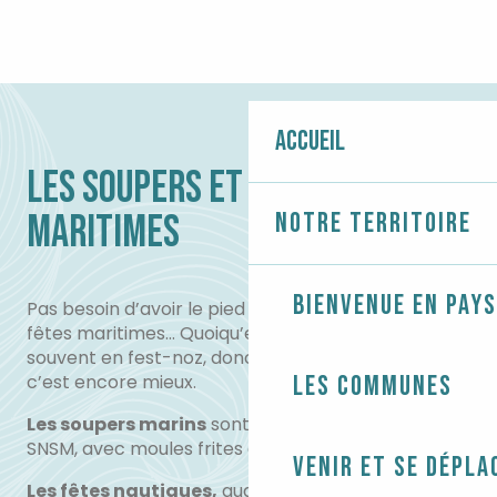
Accueil
LES SOUPERS ET FÊTES
MARITIMES
Notre territoire
Bienvenue en Pays
Pas besoin d’avoir le pied marin pour profiter des
fêtes maritimes… Quoiqu’elles se terminent
souvent en fest-noz, donc, si vous avez le pied sûr
c’est encore mieux.
Les communes
Les soupers marins
sont souvent organisés par la
SNSM, avec moules frites et chants de marins.
Venir et se dépla
Les fêtes nautiques,
quant à elles, sont des