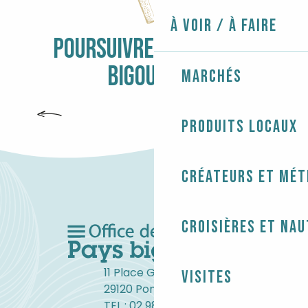
À voir / À faire
POURSUIVRE L'AVENTURE
BIGOUDÈNE
Marchés
DÉCOUVRIR
Produits locaux
Créateurs et mét
Croisières et na
11 Place Gambetta
Visites
29120 Pont-l'Abbé
TEL : 02 98 82 37 99