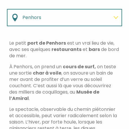
Penhors
Hénaff and Co
Le petit
port de Penhors
est un vrai lieu de vie,
avec ses quelques
restaurants
et
bars
de bord
Cidrerie Kerné
de mer.
À Penhors, on prend un
cours de surf,
on teste
Maison natale de Pierre-Jakez Hélias
une sortie
char à voile
, on savoure un bain de
mer avant de profiter d’un verre au soleil
Musée de l'Amiral
couchant. C’est aussi là que vous découvrirez
des milliers de coquillages, au
Musée de
l’Amiral
.
Le spectacle, observable du chemin piétonnier
et accessible, peut varier radicalement selon la
saison. L’hiver, par forte houle, lorsque les
plaisanciers restent à terre, les digues