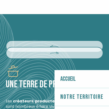
Accueil
UNE TERRE DE PRODUCTEURS
Notre territoire
Les
créateurs
,
producteurs locaux
et
artisans
sont nombreux à faire vivre l’économie locale. La