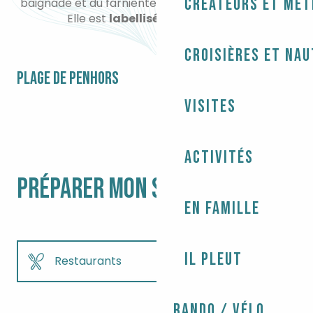
Créateurs et mét
baignade et du farniente en famille ou entre amis.
Elle est
labellisée Pavillon Bleu
.
Croisières et na
PLAGE DE PENHORS
Visites
Activités
PRÉPARER MON SÉJOUR
En famille
Il pleut
Restaurants
Où dormir ?
Rando / Vélo