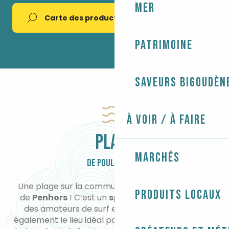
Mer
Carte des producteurs
Patrimoine
Saveurs bigoudèn
À voir / À faire
PLAGE
Marchés
DE POULDREUZIC
Une plage sur la commune de Pouldreuzic : celle
Produits locaux
de
Penhors
! C’est un
spot de glisse
très prisé
des amateurs de surf et de char à voile. C’est
également le lieu idéal pour profiter des joies de la