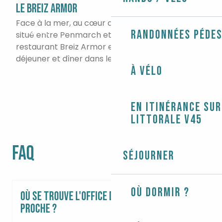
LE BREIZ ARMOR
BAR
Que faire ?
Face à la mer, au cœur de la Baie d'Audierne,
Le C
Randonnées péde
situé entre Penmarch et la Pointe du Raz, le
sa f
restaurant Breiz Armor est l'endroit idéal pour
prod
Agenda
déjeuner et dîner dans le cadre...
vend
À vélo
En itinérance sur
littorale V45
FAQ
Séjourner
Où dormir ?
Où se trouve l'Office de tourisme le plus
proche ?