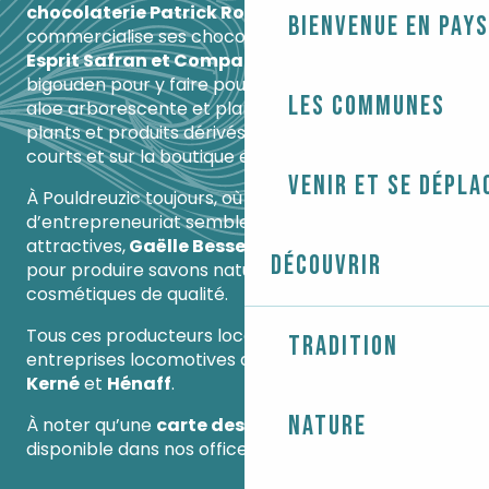
chocolaterie Patrick Robinet
produit et
Bienvenue en Pays
commercialise ses chocolats au centre-bourg.
Esprit Safran et Compagnie
travaille le sol
bigouden pour y faire pousser safran, aloe Vera,
Les communes
aloe arborescente et plants de curcuma. Les
plants et produits dérivés sont vendus en circuits
courts et sur la boutique en ligne.
Venir et se dépla
À Pouldreuzic toujours, où les conditions
d’entrepreneuriat semblent particulièrement
attractives,
Gaëlle Besse
a installé son laboratoire
Découvrir
pour produire savons naturels et autres
cosmétiques de qualité.
Tous ces producteurs locaux s’ajoutent aux deux
Tradition
entreprises locomotives de la commune qui sont
Kerné
et
Hénaff
.
Nature
À noter qu’une
carte des producteurs locaux
est
disponible dans nos offices de tourisme.