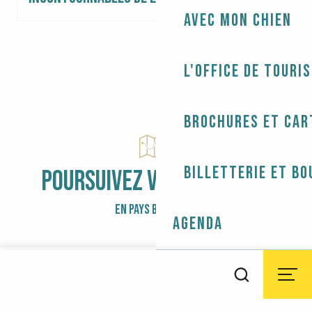
Avec mon chien
L'Office de touri
Brochures et car
Billetterie et bo
POURSUIVEZ VOTRE CHEMIN
EN PAYS BIGOUDEN
Agenda
Aller
au
Météo
Marées
Webcams
Accessibilité
Recherche
contenu
principal