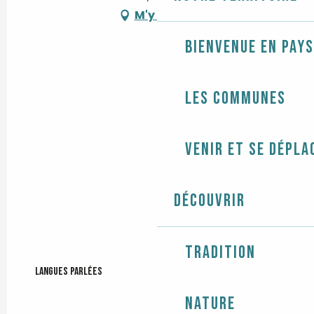
M'y rendre
Bienvenue en Pays
Les communes
Venir et se dépla
Découvrir
Tradition
Langues parlées
Langues parlées
Nature