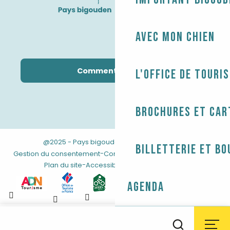
Avec mon chien
Comment venir ?
L'Office de touri
Brochures et car
@2025 - Pays bigouden
-
-
Mentions légales
Billetterie et bo
-
-
Gestion du consentement
Conditions générales de vente
-
Plan du site
Accessibilité : non conforme
Agenda
Aller
au