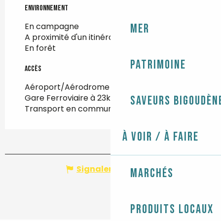
Environnement
Environnement
En campagne
Mer
A proximité d'un itinéraire de randonnée
En forêt
Patrimoine
Accès
Accès
Aéroport/Aérodrome à 87km
Gare Ferroviaire à 23km
Saveurs bigoudèn
Transport en commun à 4km
À voir / À faire
Signaler une erreur
Marchés
Produits locaux