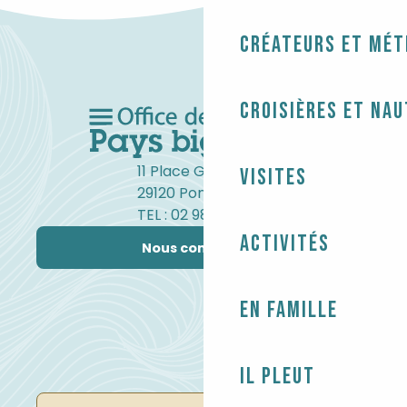
Créateurs et mét
Croisières et na
11 Place Gambetta
Visites
29120 Pont-l'Abbé
TEL : 02 98 82 37 99
Activités
Nous contacter
En famille
Il pleut