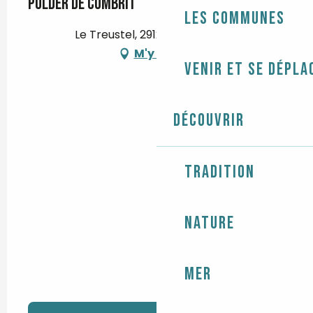
Polder de Combrit
Les communes
Le Treustel, 29120 Pont-l'Abbé
M'y rendre
Venir et se dépla
Découvrir
Tradition
Nature
Mer