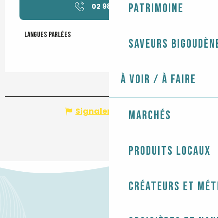
Patrimoine
02 98 56 33
▒▒
Langues parlées
Langues parlées
Saveurs bigoudèn
À voir / À faire
Signaler une erreur
Marchés
Produits locaux
Créateurs et mét