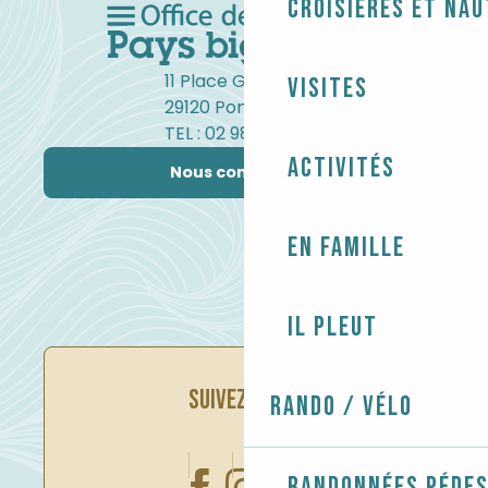
Croisières et na
11 Place Gambetta
Visites
29120 Pont-l'Abbé
TEL : 02 98 82 37 99
Activités
Nous contacter
En famille
Il pleut
SUIVEZ-NOUS
Rando / Vélo
Randonnées péde