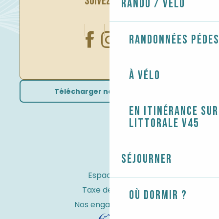
SUIVEZ-NOUS
Rando / Vélo
Randonnées péde
À vélo
Télécharger nos brochures
En itinérance sur
littorale V45
Séjourner
Espace Pro
Taxe de séjour
Où dormir ?
Nos engagements