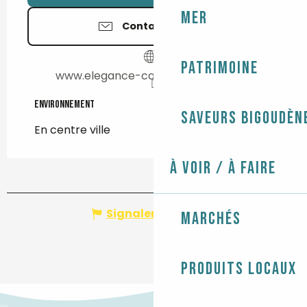
Mer
Contactez-nous
Patrimoine
www.elegance-canine-pontlabbe.fr
Environnement
Environnement
Saveurs bigoudèn
En centre ville
À voir / À faire
Signaler une erreur
Marchés
Produits locaux