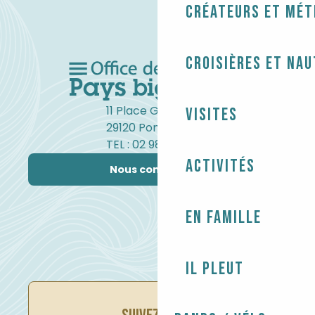
Créateurs et mét
Croisières et na
11 Place Gambetta
Visites
29120 Pont-l'Abbé
TEL : 02 98 82 37 99
Activités
Nous contacter
En famille
Il pleut