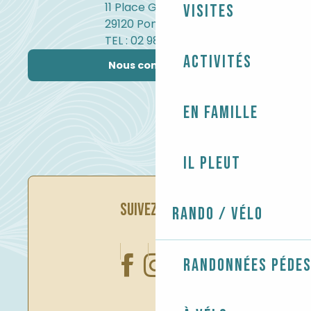
11 Place Gambetta
Visites
29120 Pont-l'Abbé
TEL : 02 98 82 37 99
Activités
Nous contacter
En famille
Il pleut
SUIVEZ-NOUS
Rando / Vélo
Randonnées péde