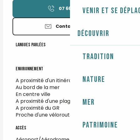
07 66 84 18
▒▒
Venir et se dépla
Contactez-nous
Découvrir
Langues parlées
Langues parlées
Tradition
Environnement
Environnement
Nature
A proximité d'un itinéraire de randonnée
Au bord de la mer
En centre ville
A proximité d'une plage
Mer
A proximité du GR
Proche d'une véloroute
Patrimoine
Accès
Accès
Aéroport/Aérodrome à 107km