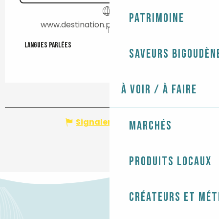
Patrimoine
www.destination.paysbigouden.com
Langues parlées
Langues parlées
Saveurs bigoudèn
À voir / À faire
Signaler une erreur
Marchés
Produits locaux
Créateurs et mét