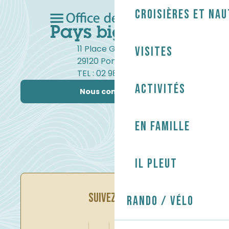
Croisières et na
11 Place Gambetta
Visites
29120 Pont-l'Abbé
TEL : 02 98 82 37 99
Activités
Nous contacter
En famille
Il pleut
SUIVEZ-NOUS
Rando / Vélo