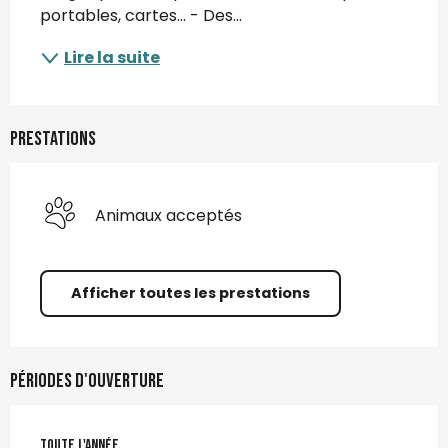
portables, cartes... - Des...
Lire la suite
Prestations
Animaux acceptés
Afficher toutes les prestations
Périodes d'ouverture
Toute l'année
Toute l'année