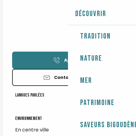
Découvrir
Tradition
Nature
Appeler
Contactez-nous
Mer
Langues parlées
Langues parlées
Patrimoine
Environnement
Environnement
Saveurs bigoudèn
En centre ville