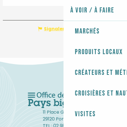
À voir / À faire
Signaler une erreur
Marchés
Produits locaux
Créateurs et mét
Croisières et na
11 Place Gambetta
Visites
29120 Pont-l'Abbé
TEL : 02 98 82 37 99