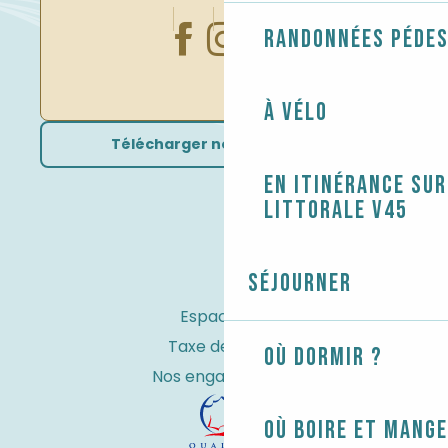
Randonnées péde
À vélo
Télécharger nos brochures
En itinérance sur
littorale V45
Séjourner
Espace Pro
Taxe de séjour
Où dormir ?
Nos engagements
Où boire et mange