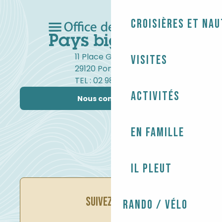
Croisières et na
11 Place Gambetta
Visites
29120 Pont-l'Abbé
TEL : 02 98 82 37 99
Activités
Nous contacter
En famille
Il pleut
SUIVEZ-NOUS
Rando / Vélo