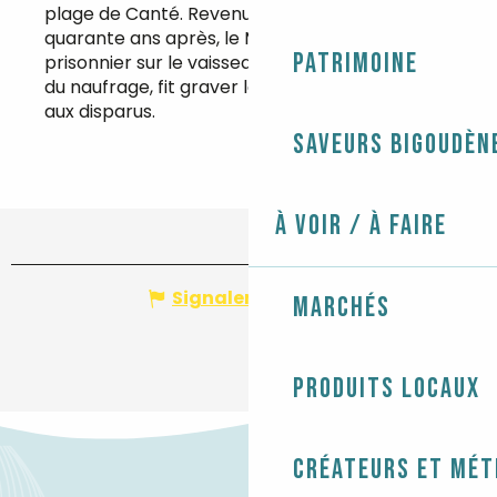
plage de Canté. Revenu sur les lieux plus de
quarante ans après, le Major Pipon, alors
Patrimoine
prisonnier sur le vaisseau et un des survivants
du naufrage, fit graver le menhir en hommage
aux disparus.
Saveurs bigoudèn
À voir / À faire
Signaler une erreur
Marchés
Produits locaux
Créateurs et mét