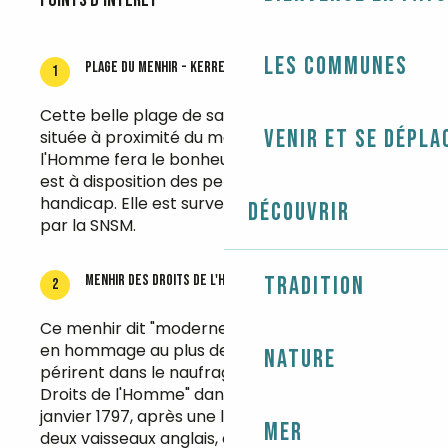
Points d'intérêt
Les communes
Plage du Menhir - Kerrest
1
Cette belle plage de sable fin et de galets
Venir et se dépla
située à proximité du menhir des Droits de
l'Homme fera le bonheur des familles. Un tiralo
est à disposition des personnes en situation de
handicap. Elle est surveillée du 1/07 au 31/08
Découvrir
par la SNSM.
Tradition
Menhir des droits de l'homme
2
Ce menhir dit "moderne" a été érigé en 1840,
en hommage au plus de 600 hommes qui
Nature
périrent dans le naufrage du vaisseau "Les
Droits de l'Homme" dans la nuit du 13 au 14
janvier 1797, après une lutte acharnée contre
Mer
deux vaisseaux anglais, et qui s'échoua sur la