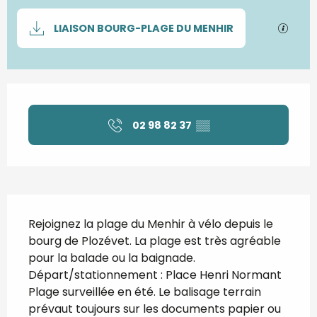
Documentation
SECTI
LIAISON BOURG-PLAGE DU MENHIR
Ouverture et coordonnées
02 98 82 37
▒▒
Description
Rejoignez la plage du Menhir à vélo depuis le 
bourg de Plozévet. La plage est très agréable 
pour la balade ou la baignade. 
Départ/stationnement : Place Henri Normant 
Plage surveillée en été. Le balisage terrain 
prévaut toujours sur les documents papier ou 