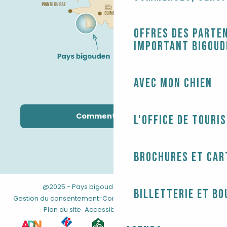
Offres des parten
Important Bigoud
Avec mon chien
Comment venir ?
L'Office de touri
Brochures et car
@2025 - Pays bigouden
-
-
Mentions légales
Billetterie et bo
-
-
Gestion du consentement
Conditions générales de vente
-
Plan du site
Accessibilité : non conforme