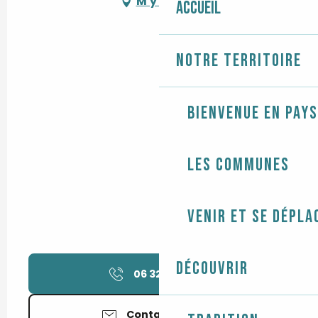
M'y rendre
Accueil
Notre territoire
Bienvenue en Pays
Les communes
Venir et se dépla
Découvrir
06 32 53 74
▒▒
Contactez-nous