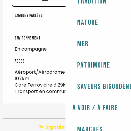
Tradition
Langues parlées
Langues parlées
Nature
Environnement
Environnement
Mer
En campagne
Accès
Accès
Patrimoine
Aéroport/Aérodrome : Brest Guipavas à
107km
Gare Ferroviaire à 29km
Saveurs bigoudèn
Transport en commun à 1km
À voir / À faire
Signaler une erreur
Marchés