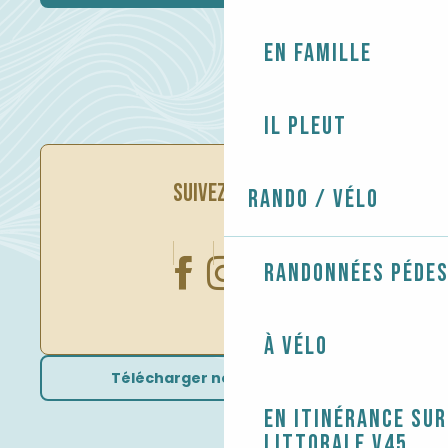
En famille
Il pleut
SUIVEZ-NOUS
Rando / Vélo
Randonnées péde
À vélo
Télécharger nos brochures
En itinérance sur
littorale V45