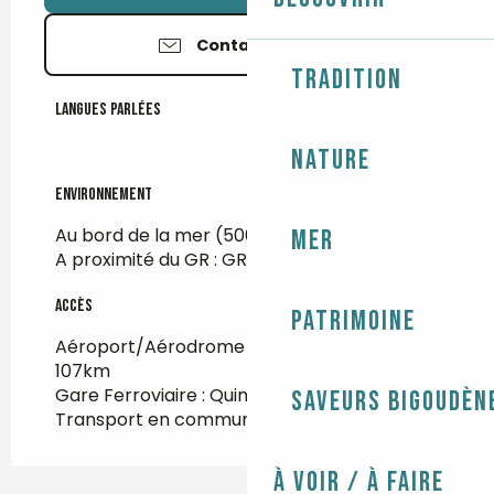
Contactez-nous
Tradition
Langues parlées
Langues parlées
Nature
Environnement
Environnement
Au bord de la mer
(500m)
Mer
A proximité du GR :
GR34
(500m)
Accès
Accès
Patrimoine
Aéroport/Aérodrome : Brest / Guipavas à
107km
Gare Ferroviaire : Quimper à 34km
Saveurs bigoudèn
Transport en commun à 1km
À voir / À faire