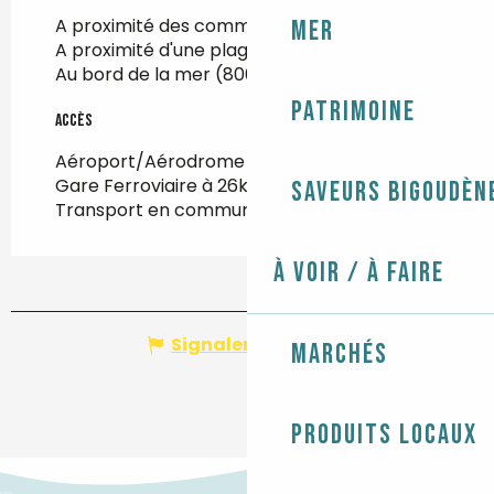
A proximité des commerces
(500m)
Mer
A proximité d'une plage
(800m)
Au bord de la mer
(800m)
Patrimoine
Accès
Accès
Aéroport/Aérodrome à 98km
Gare Ferroviaire à 26km
Saveurs bigoudèn
Transport en commun à 100m
À voir / À faire
Signaler une erreur
Marchés
Produits locaux