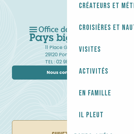
Créateurs et mét
Croisières et na
11 Place Gambetta
Visites
29120 Pont-l'Abbé
TEL : 02 98 82 37 99
Activités
Nous contacter
En famille
Il pleut