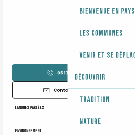
Bienvenue en Pays
Les communes
Venir et se dépla
06 17 33 79
▒▒
Découvrir
Contactez-nous
Tradition
Langues parlées
Langues parlées
Nature
Environnement
Environnement