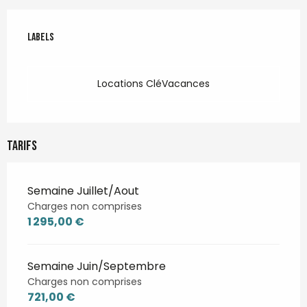
Offres de prestations
Labels
Labels
Locations CléVacances
Tarifs
Semaine Juillet/Aout
Charges non comprises
1 295,00 €
Semaine Juin/Septembre
Charges non comprises
721,00 €