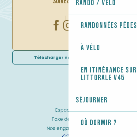
SUIVEZ-NOUS
Rando / Vélo
Randonnées péde
À vélo
Télécharger nos brochures
En itinérance sur
littorale V45
Séjourner
Espace Pro
Taxe de séjour
Où dormir ?
Nos engagements