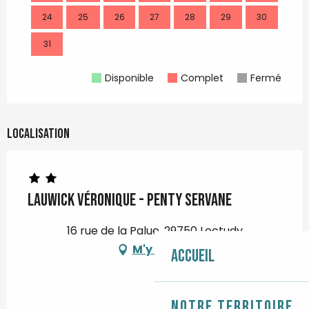
24
25
26
27
28
29
30
28
31
Disponible
Complet
Fermé
Localisation
LAUWICK Véronique - Penty Servane
16 rue de la Palue, 29750 Loctudy
M'y rendre
Accueil
Notre territoire