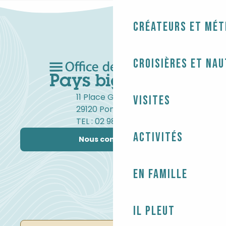
Créateurs et mét
Croisières et na
11 Place Gambetta
Visites
29120 Pont-l'Abbé
TEL : 02 98 82 37 99
Activités
Nous contacter
En famille
Il pleut