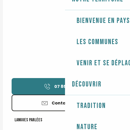
Bienvenue en Pays
Les communes
Venir et se dépla
Découvrir
07 85 96 02
▒▒
Contactez-nous
Tradition
Langues parlées
Langues parlées
Nature