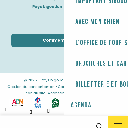
Important Bigoud
Avec mon chien
Comment venir ?
L'Office de touri
Brochures et car
@2025 - Pays bigouden
-
-
Mentions légales
Billetterie et bo
-
-
Gestion du consentement
Conditions générales de vente
-
Plan du site
Accessibilité : non conforme
Agenda
Aller
au