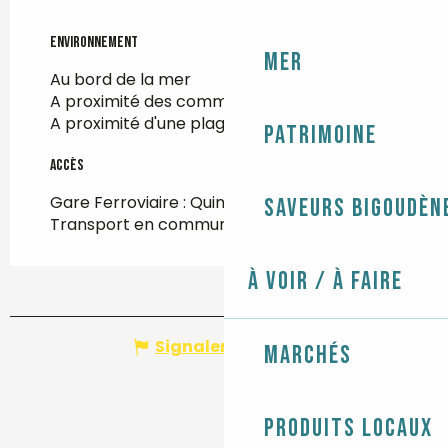
Environnement
Environnement
Mer
Au bord de la mer
A proximité des commerces
(500m)
A proximité d'une plage
(500m)
Patrimoine
Accès
Accès
Gare Ferroviaire : Quimper à 26km
Saveurs bigoudèn
Transport en commun à 300m
À voir / À faire
Signaler une erreur
Marchés
Produits locaux