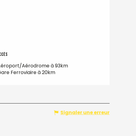
ccès
ccès
Aéroport/Aérodrome à 93km
are Ferroviaire à 20km
Signaler une erreur