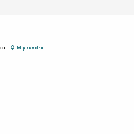
ern
M'y rendre