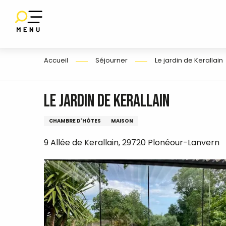
Aller
au
contenu
E
principal
Accueil
Séjourner
Le jardin de Kerallain
Le jardin de Kerallain
CHAMBRE D'HÔTES
MAISON
9 Allée de Kerallain, 29720 Plonéour-Lanvern