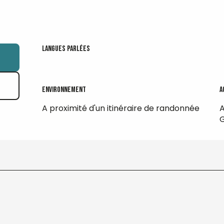
Langues parlées
Langues parlées
Environnement
Environnement
A
A
A proximité d'un itinéraire de randonnée
G