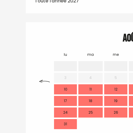
Toute l'année 2027
Ao
lu
ma
me
3
4
5
10
11
12
17
18
19
24
25
26
31