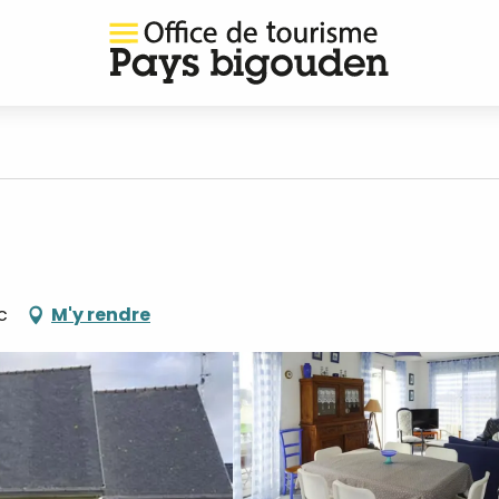
c
M'y rendre