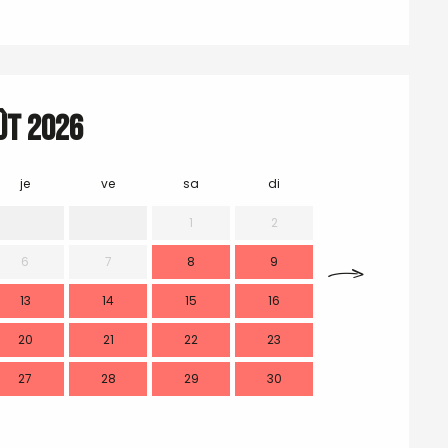
ût 2026
je
ve
sa
di
lu
m
1
2
6
7
8
9
7
13
14
15
16
14
1
20
21
22
23
21
2
27
28
29
30
28
2