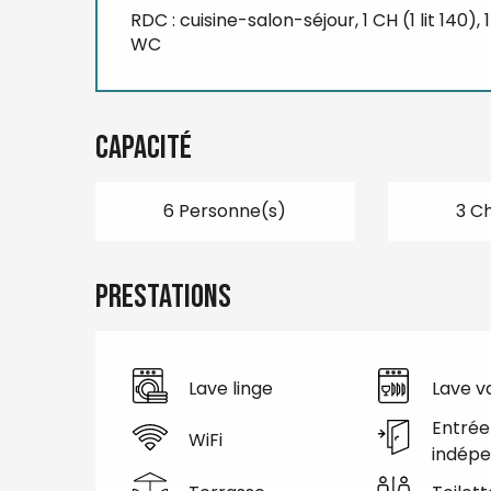
RDC : cuisine-salon-séjour, 1 CH (1 lit 140), 1 
WC
Capacité
6 Personne(s)
3 C
Prestations
Lave linge
Lave va
Entrée
WiFi
indép