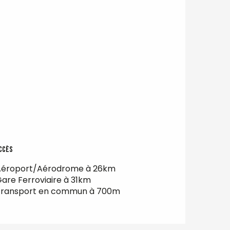
ccès
ccès
Aéroport/Aérodrome à 26km
are Ferroviaire à 31km
Transport en commun à 700m