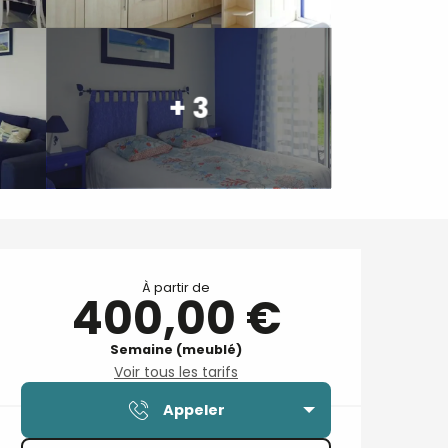
+ 3
Ouverture et coordonnées
À partir de
400,00 €
Semaine (meublé)
Voir tous les tarifs
Appeler