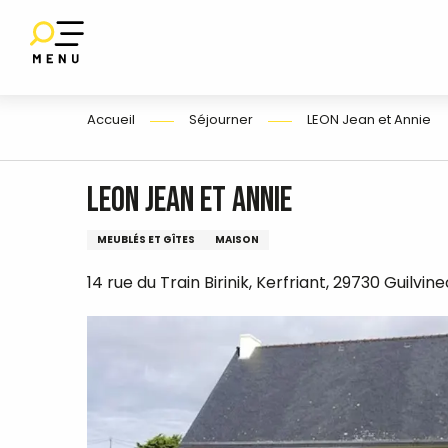
Aller
au
contenu
E
principal
Accueil
Séjourner
LEON Jean et Annie
LEON Jean et Annie
MEUBLÉS ET GÎTES
MAISON
14 rue du Train Birinik, Kerfriant, 29730 Guilvine