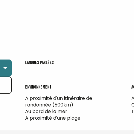
Langues parlées
Langues parlées
Environnement
Environnement
A
A
A proximité d'un itinéraire de
randonnée
(500km)
G
Au bord de la mer
A proximité d'une plage