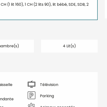
CH (1 lit 160), 1 CH (2 lits 90), lit bébé, SDE, SDB, 2
hambre(s)
4 Lit(s)
isselle
Télévision
Parking
endante