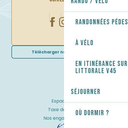
Rando / Vélo
Randonnées péde
À vélo
Télécharger nos brochures
En itinérance sur
littorale V45
Séjourner
Espace Pro
Taxe de séjour
Où dormir ?
Nos engagements