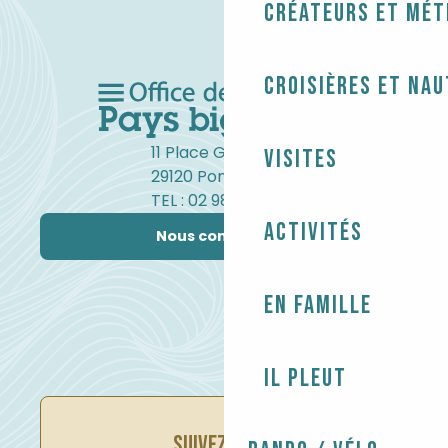
Créateurs et mét
Croisières et na
11 Place Gambetta
Visites
29120 Pont-l'Abbé
TEL : 02 98 82 37 99
Activités
Nous contacter
En famille
Il pleut
SUIVEZ-NOUS