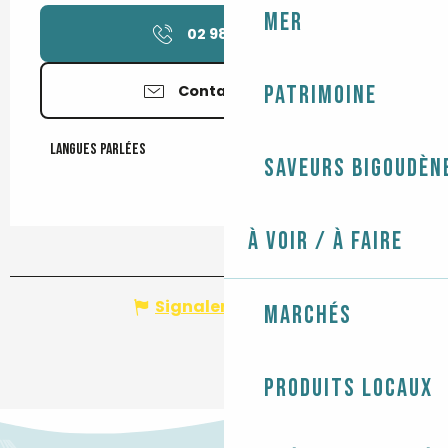
Mer
02 98 70 07
▒▒
Patrimoine
Contactez-nous
Langues parlées
Langues parlées
Saveurs bigoudèn
À voir / À faire
Signaler une erreur
Marchés
Produits locaux