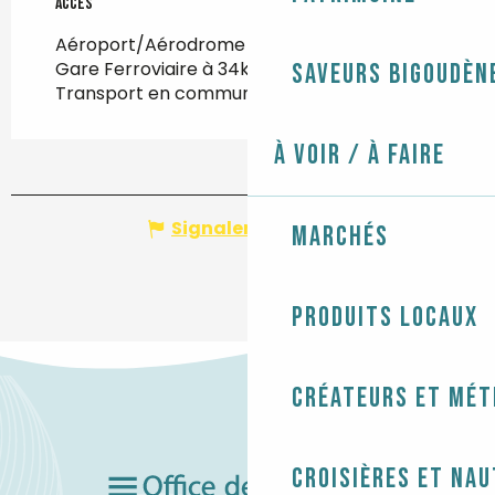
Accès
Accès
Aéroport/Aérodrome à 109km
Gare Ferroviaire à 34km
Saveurs bigoudèn
Transport en commun à 450m
À voir / À faire
Signaler une erreur
Marchés
Produits locaux
Créateurs et mét
Croisières et na