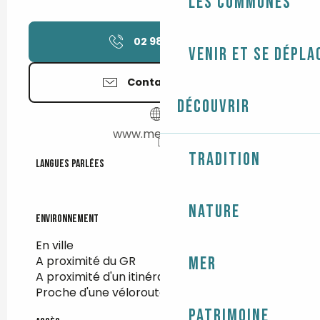
Les communes
02 98 74 37
▒▒
Venir et se dépla
Contactez-nous
Découvrir
www.merlin.beer
Tradition
Langues parlées
Langues parlées
Nature
Environnement
Environnement
En ville
A proximité du GR
Mer
A proximité d'un itinéraire de randonnée
Proche d'une véloroute
Patrimoine