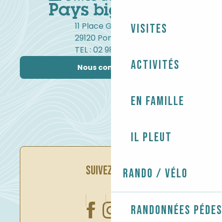
11 Place Gambetta
Visites
29120 Pont-l'Abbé
TEL : 02 98 82 37 99
Activités
Nous contacter
En famille
Il pleut
SUIVEZ-NOUS
Rando / Vélo
Randonnées péde