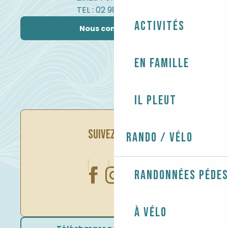
TEL : 02 98 82 37 99
Activités
Nous contacter
En famille
Il pleut
SUIVEZ-NOUS
Rando / Vélo
Randonnées péde
À vélo