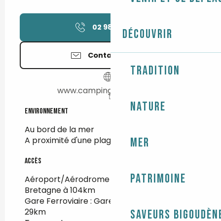
02 98 58 62
▒▒
Découvrir
Contactez-nous
Tradition
www.campingdelatorche.fr
Nature
Environnement
Environnement
Au bord de la mer
A proximité d'une plage
Mer
Accès
Accès
Patrimoine
Aéroport/Aérodrome : Aéroport Brest
Bretagne à 104km
Gare Ferroviaire : Gare SNCF Quimper à
29km
Saveurs bigoudèn