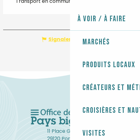
Transport en commun : La Torche à 2km
À voir / À faire
Signaler une erreur
Marchés
Produits locaux
Créateurs et mét
Croisières et na
11 Place Gambetta
Visites
29120 Pont-l'Abbé