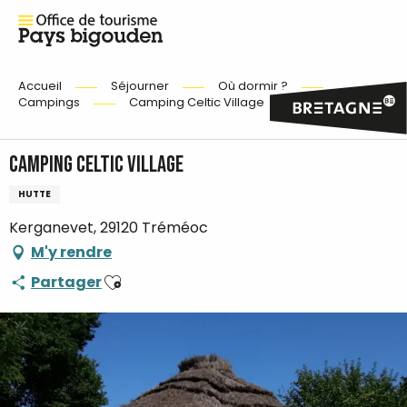
Accueil
Séjourner
Où dormir ?
Campings
Camping Celtic Village
Camping Celtic Village
HUTTE
Kerganevet, 29120 Tréméoc
M'y rendre
Ajouter aux favoris
Partager