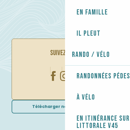
En famille
Il pleut
SUIVEZ-NOUS
Rando / Vélo
Randonnées péde
À vélo
Télécharger nos brochures
En itinérance sur
littorale V45