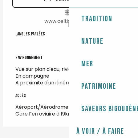
Tradition
www.celtic-village.fr
Langues parlées
Langues parlées
Nature
Environnement
Environnement
Mer
Vue sur plan d'eau, rivière, canal
En campagne
A proximité d'un itinéraire de randonnée
Patrimoine
Accès
Accès
Aéroport/Aérodrome à 93km
Saveurs bigoudèn
Gare Ferroviaire à 19km
À voir / À faire