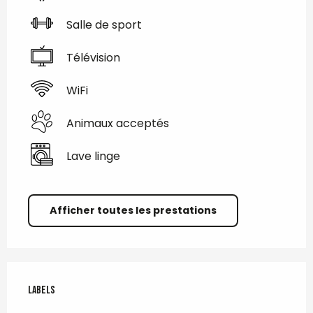
Salle de sport
Télévision
WiFi
Animaux acceptés
Lave linge
Afficher toutes les prestations
Offres de prestations
Labels
Labels