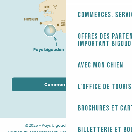
Commerces, servi
Offres des parten
Important Bigoud
Avec mon chien
Comment venir ?
L'Office de touri
Brochures et car
@2025 - Pays bigouden
-
-
Mentions légales
Billetterie et bo
-
-