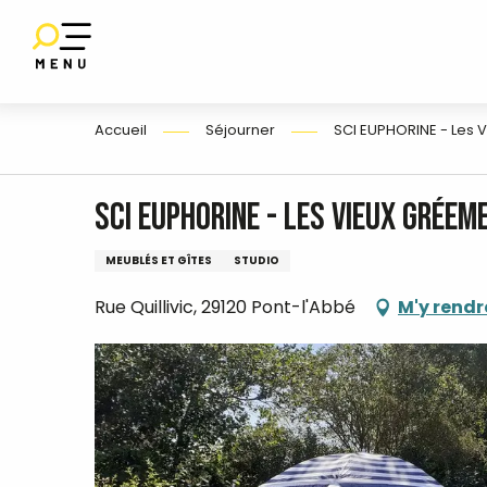
Aller
au
contenu
E
principal
Accueil
Séjourner
SCI EUPHORINE - Les 
SCI EUPHORINE - Les Vieux Gréem
MEUBLÉS ET GÎTES
STUDIO
Rue Quillivic, 29120 Pont-l'Abbé
M'y rendr