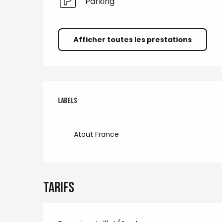
Parking
Afficher toutes les prestations
Offres de prestations
Labels
Labels
Atout France
Tarifs