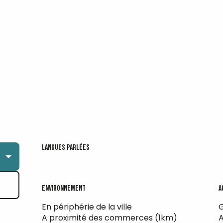
Langues parlées
Langues parlées
Environnement
Environnement
A
A
En périphérie de la ville
G
A proximité des commerces
(1km)
A