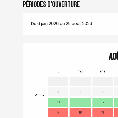
Périodes d'ouverture
Du 6 juin 2026 au 29 août 2026
Ao
lu
ma
me
3
4
5
10
11
12
17
18
19