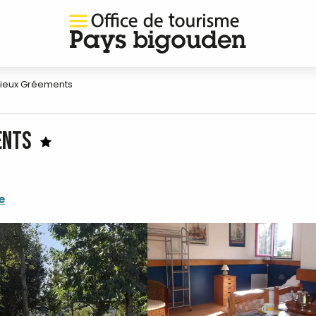
Vieux Gréements
ents
e