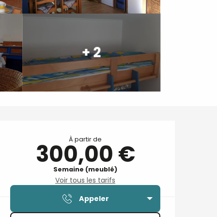
+ 2
Ouverture et coordonnées
À partir de
300,00 €
Semaine (meublé)
Voir tous les tarifs
Appeler