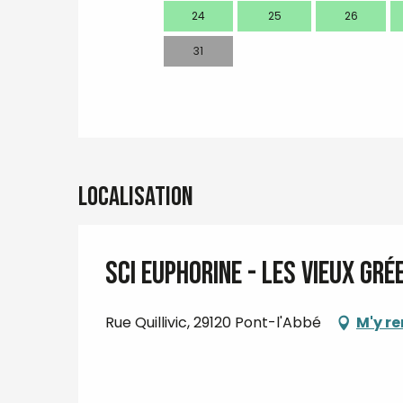
24
25
26
31
Localisation
SCI EUPHORINE - Les Vieux Gr
Rue Quillivic, 29120 Pont-l'Abbé
M'y r