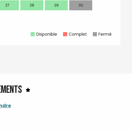
27
28
29
30
28
2
Disponible
Complet
Fermé
éements
endre