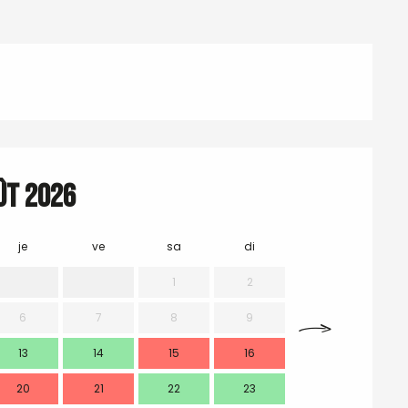
ût 2026
je
ve
sa
di
lu
m
1
2
6
7
8
9
7
13
14
15
16
14
1
20
21
22
23
21
2