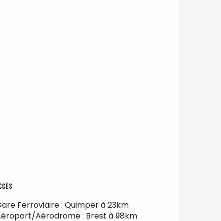
ccès
ccès
are Ferroviaire : Quimper à 23km
éroport/Aérodrome : Brest à 98km