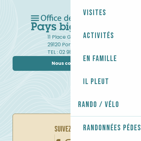
Visites
Activités
11 Place Gambetta
29120 Pont-l'Abbé
TEL : 02 98 82 37 99
En famille
Nous contacter
Il pleut
Rando / Vélo
Randonnées péde
SUIVEZ-NOUS